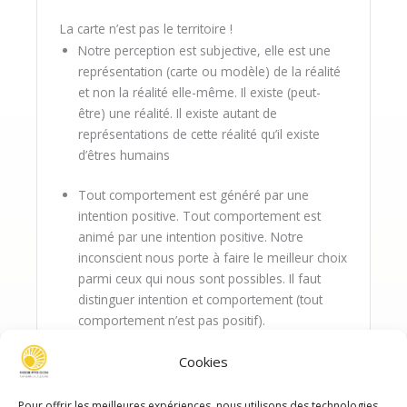
La carte n’est pas le territoire !
Notre perception est subjective, elle est une
représentation (carte ou modèle) de la réalité
et non la réalité elle-même. Il existe (peut-
être) une réalité. Il existe autant de
représentations de cette réalité qu’il existe
d’êtres humains
Tout comportement est généré par une
intention positive. Tout comportement est
animé par une intention positive. Notre
inconscient nous porte à faire le meilleur choix
parmi ceux qui nous sont possibles. Il faut
distinguer intention et comportement (tout
comportement n’est pas positif).
Il n’est pas possible de ne pas communiquer.
Cookies
Refuser de communiquer avec quelqu’un est
une communication. Celle-ci peut être verbale
Pour offrir les meilleures expériences, nous utilisons des technologies