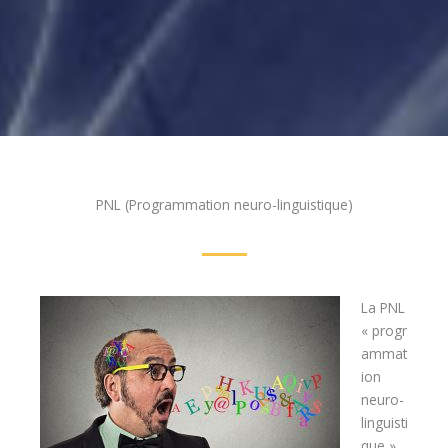
PNL (Programmation neuro-linguistique)
La PNL
« progr
ammat
ion
neuro-
linguisti
que »