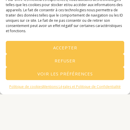
ou non verbale.
telles que les cookies pour stocker et/ou accéder aux informations des
appareils. Le fait de consentir à ces technologies nous permettra de
traiter des données telles que le comportement de navigation ou les ID
L’Esprit et le Corps sont des aspects du même
uniques sur ce site. Le fait de ne pas consentir ou de retirer son
système cybernétique. Ils s’influencent
consentement peut avoir un effet négatif sur certaines caractéristiques
mutuellement.
et fonctions.
Le sens de votre communication est dans la
ACCEPTER
réponse que vous recevez. Quels que soient
vos intentions et vos sentiments, dans votre
REFUSER
communication, il est important de se centrer
sur la réponse.
VOIR LES PRÉFÉRENCES
Il n’y a pas d’échec, seulement du feed-back.
Prendre rendez-vous
Politique de cookies
Mentions Légales et Politique de Confidentialité
Lorsque nous n’obtenons pas le résultat
espéré, nous obtenons un feed-back qui nous
informe de faire différemment au prochain
essai.
Si ce que vous faites ne marche pas faites
autrement.