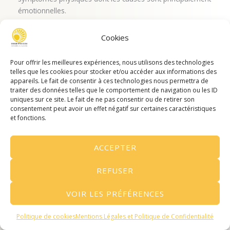
émotionnelles.
Cookies
EN SAVOIR PLUS
Pour offrir les meilleures expériences, nous utilisons des technologies
telles que les cookies pour stocker et/ou accéder aux informations des
appareils. Le fait de consentir à ces technologies nous permettra de
traiter des données telles que le comportement de navigation ou les ID
uniques sur ce site. Le fait de ne pas consentir ou de retirer son
consentement peut avoir un effet négatif sur certaines caractéristiques
et fonctions.
ACCEPTER
REFUSER
Thérapie de couple
VOIR LES PRÉFÉRENCES
La thérapie de couple est avant tout un espace de paroles
et de réflexions. Elle permet de réengager le dialogue et de
Prendre rendez-vous
mieux s’écouter.
Politique de cookies
Mentions Légales et Politique de Confidentialité