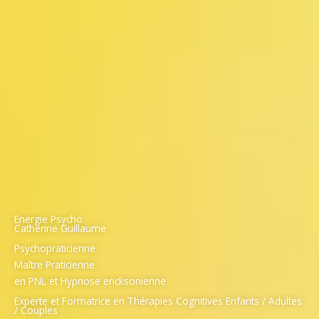
Energie Psycho
Catherine Guillaume
Psychopraticienne
Maître Praticienne
en PNL et Hypnose ericksonienne
Experte et Formatrice en Thérapies Cognitives
Enfants / Adultes
/ Couples